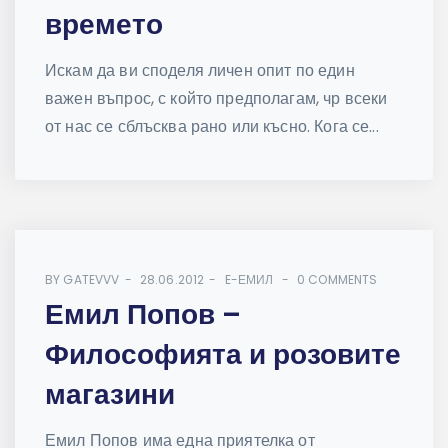
времето
Искам да ви споделя личен опит по един
важен въпрос, с който предполагам, чр всеки
от нас се сблъсква рано или късно. Кога се...
BY
GATEVVV
28.06.2012
E-ЕМИЛ
0 COMMENTS
Емил Попов –
Философията и розовите
магазини
Емил Попов има една приятелка от