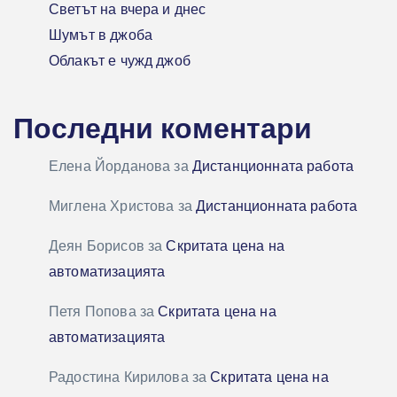
Светът на вчера и днес
Шумът в джоба
Облакът е чужд джоб
Последни коментари
Елена Йорданова
за
Дистанционната работа
Миглена Христова
за
Дистанционната работа
Деян Борисов
за
Скритата цена на
автоматизацията
Петя Попова
за
Скритата цена на
автоматизацията
Радостина Кирилова
за
Скритата цена на