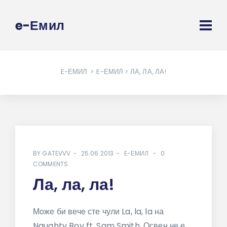
e-Емил
E-ЕМИЛ
>
E-ЕМИЛ
> ЛА, ЛА, ЛА!
BY
GATEVVV
25.06.2013
E-ЕМИЛ
0
COMMENTS
Ла, ла, ла!
Може би вече сте чули La, la, la на
Naughty Boy ft. Sam Smith. Освен че е