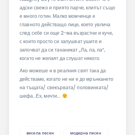
адски свежо и приято парче, клипът също
е много готин. Малко момченце е
главното действащо лице, което увлича
след себе си още 2-ма възрастни и куче,
с които просто си запушват ушите и
започват да си тананикат „Ла, ла, ла“,
когато не желаят да слушат някого.
Ако можеше и в реалния свят така да
действаме, когато не ни е до мрънкането
на тъщата/ свекървата/ половинката/
шефа…Ех, мечти….
весела песен
модерна песен