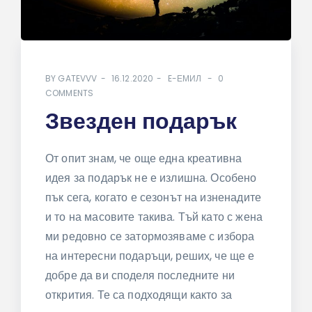
BY
GATEVVV
16.12.2020
E-ЕМИЛ
0
COMMENTS
Звезден подарък
От опит знам, че още една креативна
идея за подарък не е излишна. Особено
пък сега, когато е сезонът на изненадите
и то на масовите такива. Тъй като с жена
ми редовно се затормозяваме с избора
на интересни подаръци, реших, че ще е
добре да ви споделя последните ни
открития. Те са подходящи както за