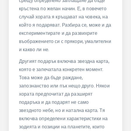
срещу определено заплащане да бъде
кръстена по желан начин. Е, в повечето
случай хората я кръщават на човека, на
който я подаряват. Разбира се, може и да
експериментирате и да развихрите
въображението си с прякори, умалителни
и какво ли не.
Другият подарък включва звездна карта,
която е запечатала конкретен момент.
Това може да бъде раждане,
запознанство или пък нещо друго. Някои
хората предпочитат да разширят
подаръка и да подарят не само
звездното небе, но и натална карта. Тя
включва определени характеристики на
зодията и позиции на планетите, които