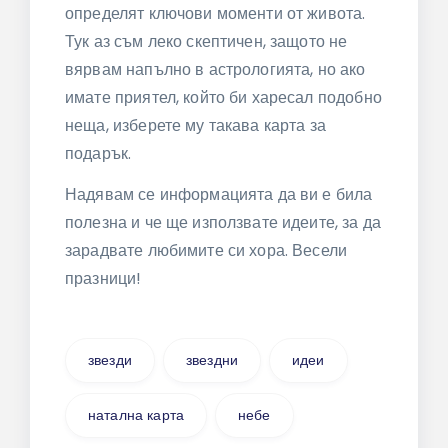
определят ключови моменти от живота.
Тук аз съм леко скептичен, защото не
вярвам напълно в астрологията, но ако
имате приятел, който би харесал подобно
неща, изберете му такава карта за
подарък.
Надявам се информацията да ви е била
полезна и че ще използвате идеите, за да
зарадвате любимите си хора. Весели
празници!
звезди
звездни
идеи
натална карта
небе