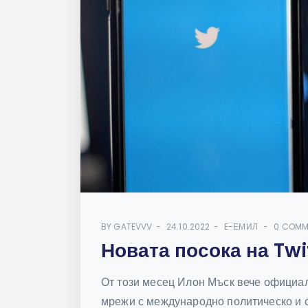
BY
GATEVVV
24.10.2022
E-ЕМИЛ
0 COMM
Новата посока на Twi
От този месец Илон Мъск вече официал
мрежи с международно политическо и со