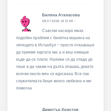
Биляна Атанасова
08.07.2026 at 12:09
-
Съвсем наскоро имах
подобен проблем с билетна машина на
летището в Истанбул – просто отказваше
да приеме картата ми, а и кеш нямаше
къде да се плати. Наложи се да отида до
гише и да чакам на дълга опашка, докато
всички около мен се ядосваха. Все пак
служителката беше много любезна и ми
помогна.
Димитър Христов