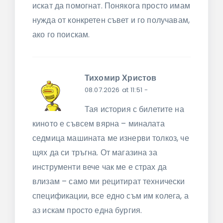
искат да помогнат. Понякога просто имам
нужда от конкретен съвет и го получавам,
ако го поискам.
Тихомир Христов
08.07.2026 at 11:51
-
Тая история с билетите на
киното е съвсем вярна – миналата
седмица машината ме изнерви толкоз, че
щях да си тръгна. От магазина за
инструменти вече чак ме е страх да
влизам – само ми рецитират технически
спецификации, все едно съм им колега, а
аз искам просто една бургия.