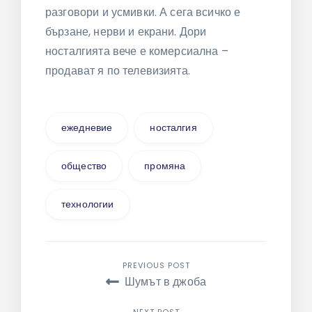
разговори и усмивки. А сега всичко е
бързане, нерви и екрани. Дори
носталгията вече е комерсиална –
продават я по телевизията.
ежедневие
носталгия
общество
промяна
технологии
Навигация
PREVIOUS POST
Шумът в джоба