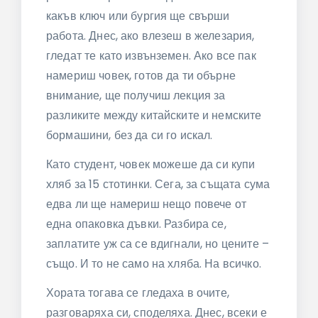
какъв ключ или бургия ще свърши
работа. Днес, ако влезеш в железария,
гледат те като извънземен. Ако все пак
намериш човек, готов да ти обърне
внимание, ще получиш лекция за
разликите между китайските и немските
бормашини, без да си го искал.
Като студент, човек можеше да си купи
хляб за 15 стотинки. Сега, за същата сума
едва ли ще намериш нещо повече от
една опаковка дъвки. Разбира се,
заплатите уж са се вдигнали, но цените –
също. И то не само на хляба. На всичко.
Хората тогава се гледаха в очите,
разговаряха си, споделяха. Днес, всеки е