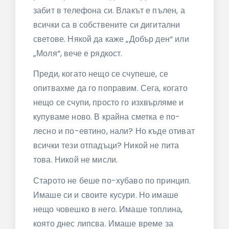
забит в телефона си. Влакът е пълен, а
всички са в собствените си дигитални
светове. Някой да каже „Добър ден“ или
„Моля“, вече е рядкост.
Преди, когато нещо се счупеше, се
опитвахме да го поправим. Сега, когато
нещо се счупи, просто го изхвърляме и
купуваме ново. В крайна сметка е по-
лесно и по-евтино, нали? Но къде отиват
всички тези отпадъци? Никой не пита
това. Никой не мисли.
Старото не беше по-хубаво по принцип.
Имаше си и своите кусури. Но имаше
нещо човешко в него. Имаше топлина,
която днес липсва. Имаше време за