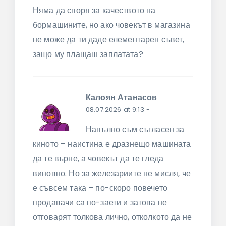
Няма да споря за качеството на
бормашините, но ако човекът в магазина
не може да ти даде елементарен съвет,
защо му плащаш заплатата?
Калоян Атанасов
08.07.2026 at 9:13
-
Напълно съм съгласен за
киното – наистина е дразнещо машината
да те върне, а човекът да те гледа
виновно. Но за железариите не мисля, че
е съвсем така – по-скоро повечето
продавачи са по-заети и затова не
отговарят толкова лично, отколкото да не