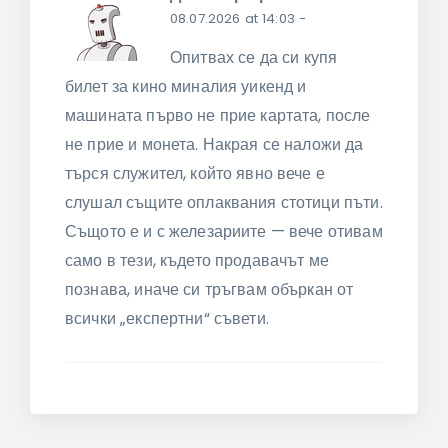
08.07.2026 at 14:03
-
Опитвах се да си купя
билет за кино миналия уикенд и
машината първо не прие картата, после
не прие и монета. Накрая се наложи да
търся служител, който явно вече е
слушал същите оплаквания стотици пъти.
Същото е и с железариите — вече отивам
само в тези, където продавачът ме
познава, иначе си тръгвам объркан от
всички „експертни“ съвети.