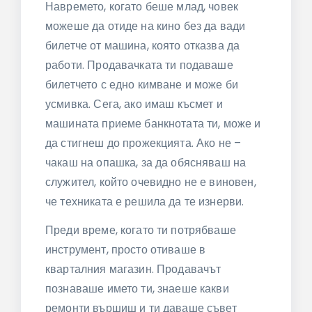
Навремето, когато беше млад, човек
можеше да отиде на кино без да вади
билетче от машина, която отказва да
работи. Продавачката ти подаваше
билетчето с едно кимване и може би
усмивка. Сега, ако имаш късмет и
машината приеме банкнотата ти, може и
да стигнеш до прожекцията. Ако не –
чакаш на опашка, за да обясняваш на
служител, който очевидно не е виновен,
че техниката е решила да те изнерви.
Преди време, когато ти потрябваше
инструмент, просто отиваше в
кварталния магазин. Продавачът
познаваше името ти, знаеше какви
ремонти вършиш и ти даваше съвет