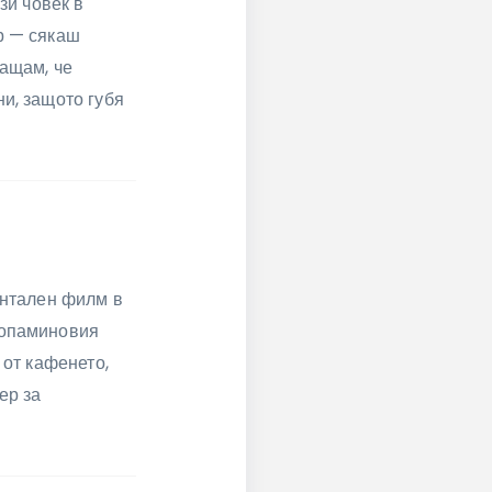
зи човек в
р — сякаш
ващам, че
и, защото губя
ентален филм в
допаминовия
 от кафенето,
ер за