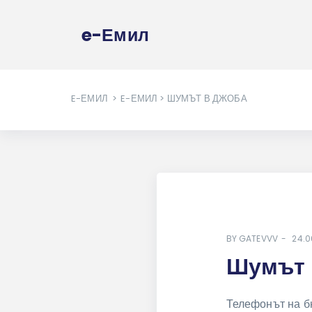
e-Емил
E-ЕМИЛ
>
E-ЕМИЛ
> ШУМЪТ В ДЖОБА
BY
GATEVVV
24.0
Шумът 
Телефонът на б