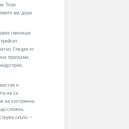
и. Този
емето ми, дори
 човек сменяше
 трийсет
тно. Гледах го
ена програма.
индустрия,
звестие е
та не са
е на постоянна,
ещо сложно,
струва скъпо –