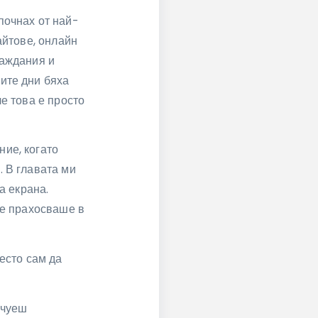
почнах от най-
айтове, онлайн
баждания и
ите дни бяха
е това е просто
ие, когато
. В главата ми
а екрана.
се прахосваше в
есто сам да
 чуеш