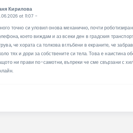
аня Кирилова
.06.2026 at 11:07
-
ного точно си уловил онова механично, почти роботизира
елефона, което виждам и аз всеки ден в градския транспорт
трува, че хората са толкова вглъбени в екраните, че забрав
коло тях и дори за собствените си тела. Това е наистина о
ащото ни прави по-самотни, въпреки че сме свързани с хи
нлайн.