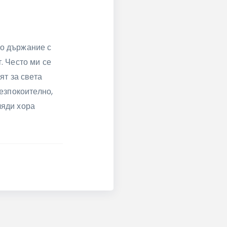
но държание с
. Често ми се
ят за света
безпокоително,
ляди хора