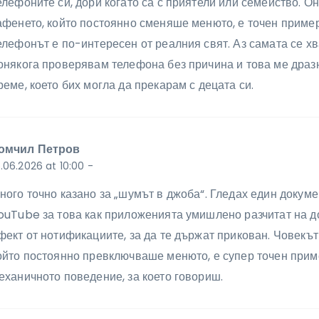
елефоните си, дори когато са с приятели или семейство. Он
афенето, който постоянно сменяше менюто, е точен приме
елефонът е по-интересен от реалния свят. Аз самата се х
онякога проверявам телефона без причина и това ме дразн
реме, което бих могла да прекарам с децата си.
омчил Петров
.06.2026 at 10:00
-
ного точно казано за „шумът в джоба“. Гледах един докум
ouTube за това как приложенията умишлено разчитат на 
фект от нотификациите, за да те държат прикован. Човекът
ойто постоянно превключваше менюто, е супер точен прим
еханичното поведение, за което говориш.