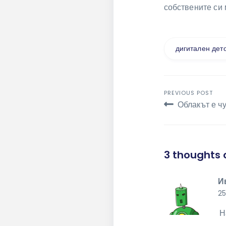
собствените си 
дигитален дет
Навига
PREVIOUS POST
Облакът е ч
3 thoughts 
И
25
Н