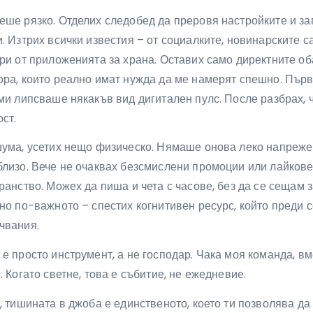
ше рязко. Отделих следобед да преровя настройките и за
. Изтрих всички известия – от социалките, новинарските с
ри от приложенията за храна. Оставих само директните о
ора, които реално имат нужда да ме намерят спешно. Първ
ми липсваше някакъв вид дигитален пулс. После разбрах, ч
ст.
шума, усетих нещо физическо. Нямаше онова леко напрежен
лизо. Вече не очаквах безсмислени промоции или лайкове
ранство. Можех да пиша и чета с часове, без да се сещам з
но по-важното – спестих когнитивен ресурс, който преди 
чвания.
е просто инструмент, а не господар. Чака моя команда, вм
. Когато светне, това е събитие, не ежедневие.
, тишината в джоба е единственото, което ти позволява да