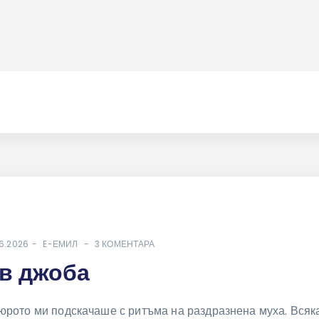
6.2026
E-ЕМИЛ
3 КОМЕНТАРА
в джоба
юрото ми подскачаше с ритъма на раздразнена муха. Всяк