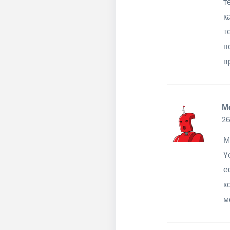
т
к
т
п
в
М
26
М
Y
е
к
м