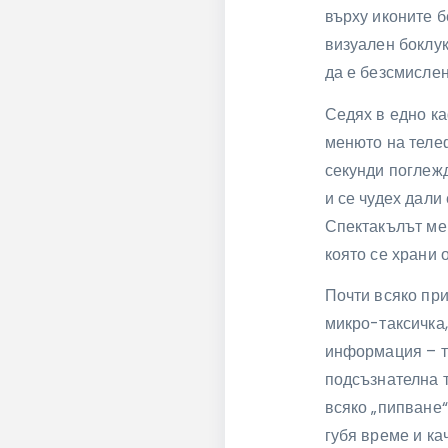
върху иконите б
визуален боклук
да е безсмислен
Седях в едно ка
менюто на телеф
секунди поглеж
и се чудех дали
Спектакълът ме 
която се храни 
Почти всяко при
микро-таксичка,
информация – те
подсъзнателна т
всяко „пипване“
губя време и ка