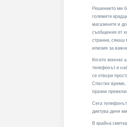
Решението ми бе
големите крадци
магазините и до
съобщения от х
странни, сякаш 
илюзия за важно
Когато махнах 
телефонът е наб
се отвори прост
Спестих време, 
празни превклю
Сега телефонът 
диктува деня ми
В крайна сметка