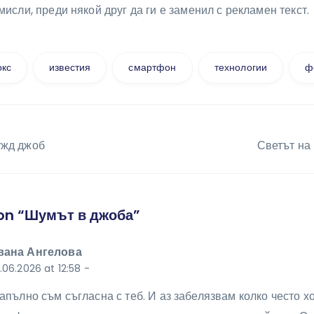
мисли, преди някой друг да ги е заменил с рекламен текст.
окс
известия
смартфон
технологии
ф
ция
ужд джоб
Светът на
on “Шумът в джоба”
вана Ангелова
.06.2026 at 12:58
-
апълно съм съгласна с теб. И аз забелязвам колко често х