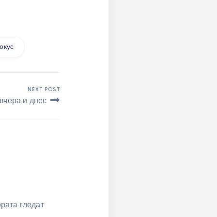
окус
NEXT POST
 вчера и днес
ората гледат