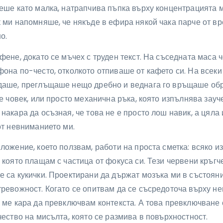
еше като малка, натрапчива пъпка върху концентрацията м
 ми напомняше, че някъде в ефира някой чака парче от вр
о.
фене, докато се мъчех с труден текст. На съседната маса
она по-често, отколкото отпиваше от кафето си. На всеки
даше, преглъщаше нещо дребно и веднага го връщаше обра
 е човек, или просто механична ръка, която изпълнява зауч
накара да осъзная, че това не е просто лош навик, а цяла 
от невниманието ми.
ложение, което ползвам, работи на проста сметка: всяко и
 която плащам с частица от фокуса си. Тези червени кръгче
 са кукички. Проектирани да държат мозъка ми в състояни
ревожност. Когато се опитвам да се съсредоточа върху н
 ме кара да превключвам контекста. А това превключване 
чество на мисълта, която се размива в повърхностност.