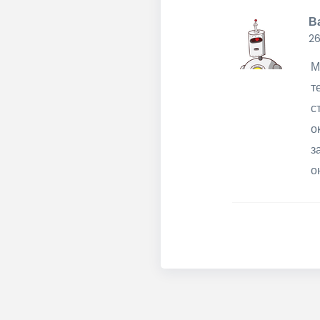
В
26
М
т
с
о
з
о