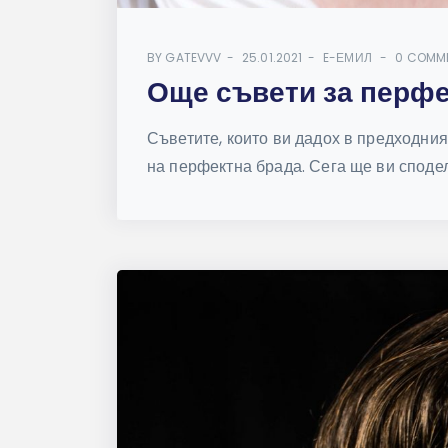
BY
GATEVVV
25.01.2021
E-ЕМИЛ
0 COMM
Още съвети за перфе
Съветите, които ви дадох в предходни
на перфектна брада. Сега ще ви споделя