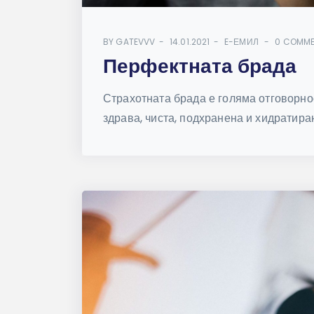
BY
GATEVVV
14.01.2021
E-ЕМИЛ
0 COMM
Перфектната брада
Страхотната брада е голяма отговорнос
здрава, чиста, подхранена и хидратиран