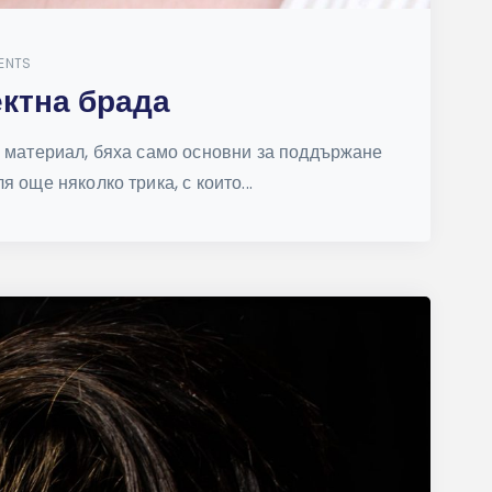
ENTS
ктна брада
я материал, бяха само основни за поддържане
 още няколко трика, с които...