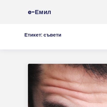
e-Емил
Етикет:
съвети