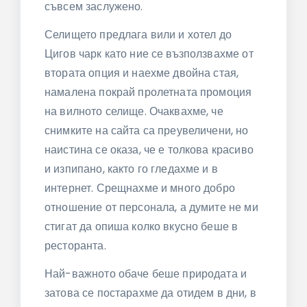
съвсем заслужено.
Селището предлага вили и хотел до
Цигов чарк като ние се възползвахме от
втората опция и наехме двойна стая,
намалена покрай пролетната промоция
на вилното селище. Очаквахме, че
снимките на сайта са преувеличени, но
наистина се оказа, че е толкова красиво
и изпипано, както го гледахме и в
интернет. Срещнахме и много добро
отношение от персонала, а думите не ми
стигат да опиша колко вкусно беше в
ресторанта.
Най-важното обаче беше природата и
затова се постарахме да отидем в дни, в