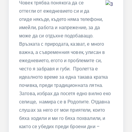
Човек трябва понякога да се
оттегли от ежедневието си и да
отиде някъде, където няма телефони,
имейли, работа и напрежение, за да
може да си отдъхне подобаващо.
Връзката с природата, казват, е много
важна, а съвременния човек, улисан в
ежедневието, егото и проблемите си,
често я забравя и губи. Пролетта е
идеалното време за една такава кратка
почивка, преди традиционната лятна.
Затова, избрах да посетя едно вилно еко
селище, намира се в Родопите. Отдавна
слушах за него от мои приятели, които
бяха ходили и ми го бяха похвалили, и
както се убедих преди броени дни –