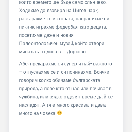
които времето ще бъде само слънчево.
Ходихме до язовира на Цигов чарк,
разкарахме се из гората, направихме си
пикник, играхме федербал като децата,
посетихме даже и новия
Палеонтологичен музей, който отвори
миналата година в с. Дорково.
Абе, прекарахме си супер и най-важното
– отпуснахме се и си починахме. Всички
говорим колко обичаме българската
природа, а повечето от нас или почиват в
чужбина, или рядко отделят време да й се
насладят. А тя е много красива, и дава
много на човека