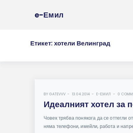
e-Емил
Етикет:
хотели Велинград
BY
GATEVVV
13.04.2014
E-ЕМИЛ
0 COMM
Идеалният хотел за 
Човек трябва понякога да се оттегли о
няма телефони, имейли, работа и напре