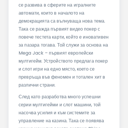
се развива в сферите на игралните
автомати, които в началото на
демокрацията са вълнуваща нова тема.
Така се ражда първият видео покер с
повече тестета карти, който е иновативен
за пазара тогава. Той служи за основа на
Mega Jack – първият европейски
мултигейм. Устройството предлага покер
и слот игри на едно място, което се
превръща във феномен и тотален хит в
различни страни.
След като разработва много успешни
серии мултигейми и слот машини, той
насочва усилия и към системите за
управление на казина. Така се появява