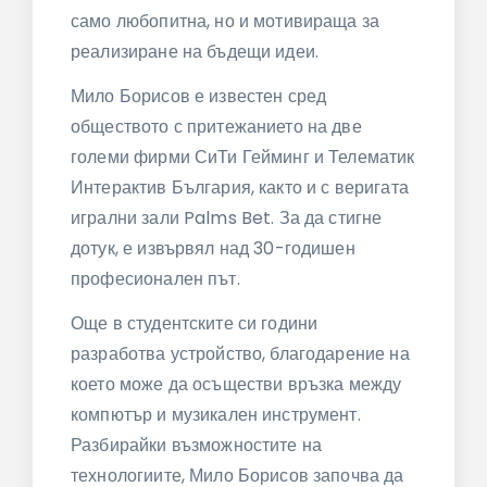
само любопитна, но и мотивираща за
реализиране на бъдещи идеи.
Мило Борисов е известен сред
обществото с притежанието на две
големи фирми СиТи Гейминг и Телематик
Интерактив България, както и с веригата
игрални зали Palms Bet. За да стигне
дотук, е извървял над 30-годишен
професионален път.
Още в студентските си години
разработва устройство, благодарение на
което може да осъществи връзка между
компютър и музикален инструмент.
Разбирайки възможностите на
технологиите, Мило Борисов започва да