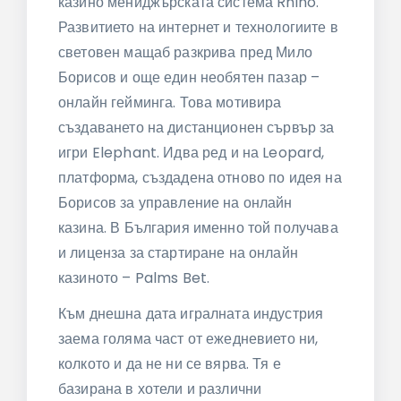
казино мениджърската система Rhino.
Развитието на интернет и технологиите в
световен мащаб разкрива пред Мило
Борисов и още един необятен пазар –
онлайн гейминга. Това мотивира
създаването на дистанционен сървър за
игри Elephant. Идва ред и на Leopard,
платформа, създадена отново по идея на
Борисов за управление на онлайн
казина. В България именно той получава
и лиценза за стартиране на онлайн
казиното – Palms Bet.
Към днешна дата игралната индустрия
заема голяма част от ежедневието ни,
колкото и да не ни се вярва. Тя е
базирана в хотели и различни