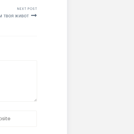
NEXT POST
м твоя живот