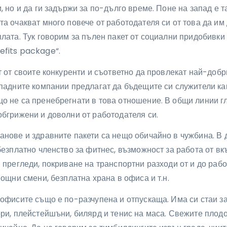
, но и да ги задържи за по-дълго време. Поне на запад е т
а очакват много повече от работодателя си от това да им
лата. Тук говорим за пълен пакет от социални придобивки и
fits package“.
т от своите конкуренти и съответно да провлекат най-добр
падните компании предлагат да бъдещите си служители как
о не са пренебрегнати в това отношение. В общи линии гл
бгрижени и доволни от работодателя си.
анове и здравните пакети са нещо обичайно в чужбина. В
безплатно членство за фитнес, възможност за работа от вк
 прегледи, покриване на транспортни разходи от и до рабо
нощни смени, безплатна храна в офиса и т.н.
офисите също е по-разчупена и отпускаща. Има си стаи за 
ри, плейстейшъни, билярд и тенис на маса. Свежите плод