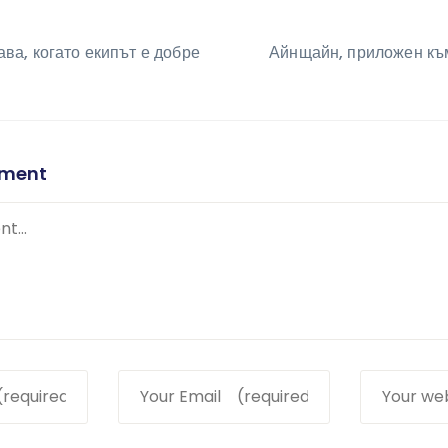
ция
ава, когато екипът е добре
Айнщайн, приложен къ
mment