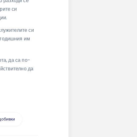
о разходи се
рите си
ии.
служителите си
т годишния им
та, да са по-
ействително да
добивки