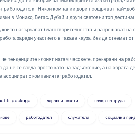
ичайно. Да не говорим за тимбилдингите извън града, чиит
от работодателя. Някои компании дори поощряват най-доб
ивки в Монако, Вегас, Дубай и други световни топ дестинац
 които насърчават благотворителността и разрешават на 
 работа заради участието в такава кауза, без да отнемат о
 че тенденциите клонят натам часовете, прекарани на рабо
я да не се гледа просто като на задължение, а на хората д
се асоциират с компанията-работодател.
efits package
здравни пакети
пазар на труда
анове
работодател
служители
социални при