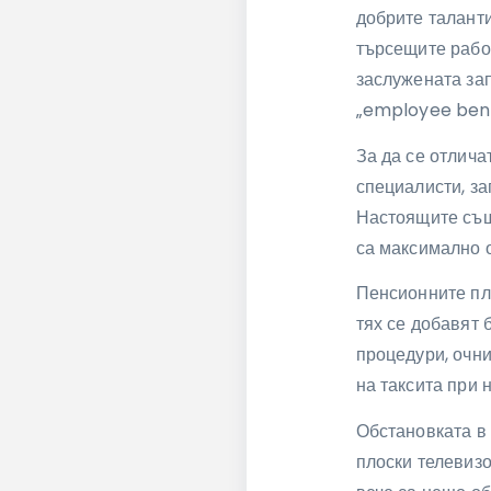
добрите таланти
търсещите работ
заслужената зап
„employee bene
За да се отлича
специалисти, за
Настоящите същ
са максимално о
Пенсионните пл
тях се добавят 
процедури, очни
на таксита при 
Обстановката в 
плоски телевизо