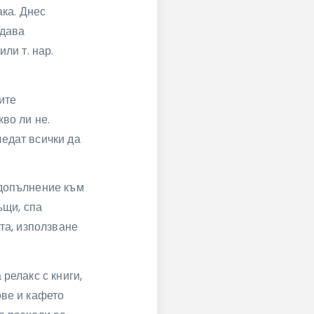
ака. Днес
 дава
ли т. нар.
ите
во ли не.
едат всички да
 допълнение към
ъщи, спа
та, използване
релакс с книги,
ове и кафето