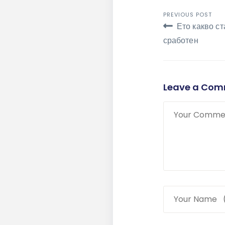
Навига
PREVIOUS POST
Ето какво ст
сработен
Leave a Co