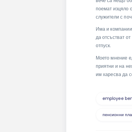
вече са нещо об
поемат изцяло 
служители с поч
Има и компании,
да отсъстват от
отпуск.
Моето мнение е,
приятни и на не
им харесва да 
employee ben
пенсионни пл