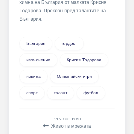
химна на България от малката Крисия
Тодорова. Преклон пред талантите на
България.
България
гордост
изпълнение
Крисия Тодорова
новина
Олимпийски игри
спорт
талант
футбол
Навигация
PREVIOUS POST
Живот в мрежата