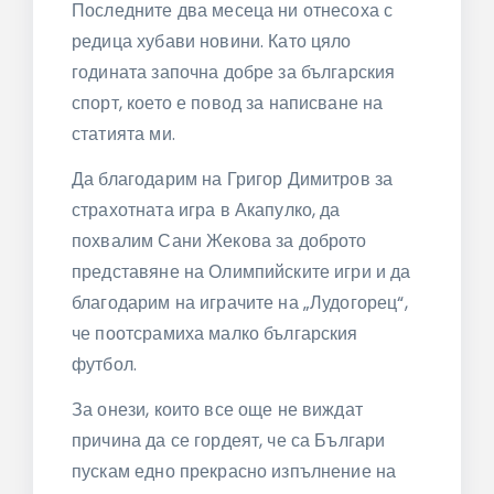
Последните два месеца ни отнесоха с
редица хубави новини. Като цяло
годината започна добре за българския
спорт, което е повод за написване на
статията ми.
Да благодарим на Григор Димитров за
страхотната игра в Акапулко, да
похвалим Сани Жекова за доброто
представяне на Олимпийските игри и да
благодарим на играчите на „Лудогорец“,
че поотсрамиха малко българския
футбол.
За онези, които все още не виждат
причина да се гордеят, че са Българи
пускам едно прекрасно изпълнение на