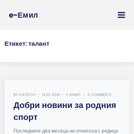
e-Емил
Етикет:
талант
BY
GATEVVV
13.03.2014
E-ЕМИЛ
0 COMMENTS
Добри новини за родния
спорт
Последните два месеца ни отнесоха с редица