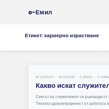
e-Емил
Етикет:
кариерно израстване
BY
GATEVVV
03.09.2015
E-ЕМИЛ
0 COM
Какво искат служител
Светът на служителите се ръководи от
Тяхната удовлетвореност от работата в