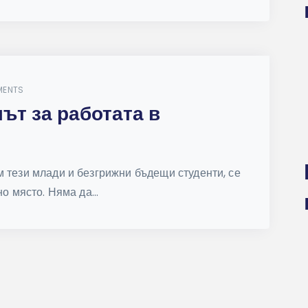
MENTS
ът за работата в
м тези млади и безгрижни бъдещи студенти, се
о място. Няма да...