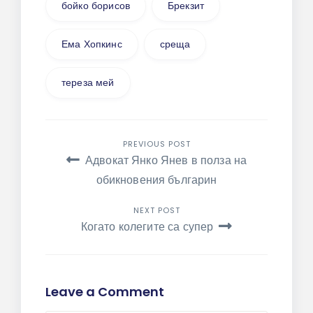
бойко борисов
Брекзит
Ема Хопкинс
среща
тереза мей
Навигация
PREVIOUS POST
Адвокат Янко Янев в полза на
обикновения българин
NEXT POST
Когато колегите са супер
Leave a Comment