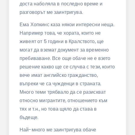
доста наболяла в последно време и
разговорът ме заинтригува.
Ема Хопкинс каза някои интересни неща.
Например това, че хората, които не
живеят от 5 години в Кралството, ще
могат да вземат документ за временно
пребиваване. Все още обаче не е взето
решение какво ще се случва с тези, които
вече имат английско гражданство,
въпреки че са чужденци в страната.
Много теми трябвало да се разискват
относно мигрантите, отношението към
тях и т.н., но това щяло да става в
бъдеще.
Най-много ме заинтригува обаче