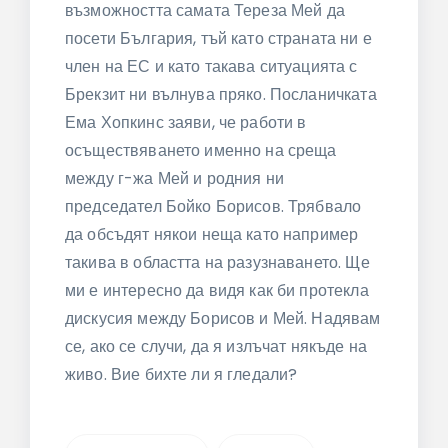
възможността самата Тереза Мей да
посети България, тъй като страната ни е
член на ЕС и като такава ситуацията с
Брекзит ни вълнува пряко. Посланичката
Ема Хопкинс заяви, че работи в
осъществяването именно на среща
между г-жа Мей и родния ни
председател Бойко Борисов. Трябвало
да обсъдят някои неща като например
такива в областта на разузнаването. Ще
ми е интересно да видя как би протекла
дискусия между Борисов и Мей. Надявам
се, ако се случи, да я излъчат някъде на
живо. Вие бихте ли я гледали?