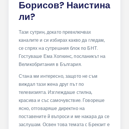
Борисов? Наистина
ли?
Тази сутрин, докато превключвах
каналите и си избирах какво да гледам,
се спрях на сутрешния блок по БНТ.
Гостуваше Ема Хопкинс, посланикът на
Великобритания в България.
Стана ми интересно, защото не съм
виждал тази жена друг път по
телевизията. Изглеждаше стилна,
красива и със самочувствие. Говореше
ясно, отговаряше директно на
поставените й въпроси и ме накара да се
заслушам. Освен това темата с Брекзит е