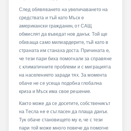
След обявяването на увеличаването на
средствата и тъй като Мъск е
американски гражданин, от САЩ
обмислят да въведат нов данък. Той ще
обхваща само милиардерите, тъй като в
страната им станаха доста. Причината е,
че тези пари биха помогнали за справяне
с климатичните проблеми и с миграцията
на населението заради тях. За момента
обаче не се усеща подобна глобална
криза и Мъск има свое решение.
Както може да се досетите, собственикът
на Тесла не е съгласен да плаща данък.
Тук обаче становището му е, че с тези
пари той може много повече да помогне