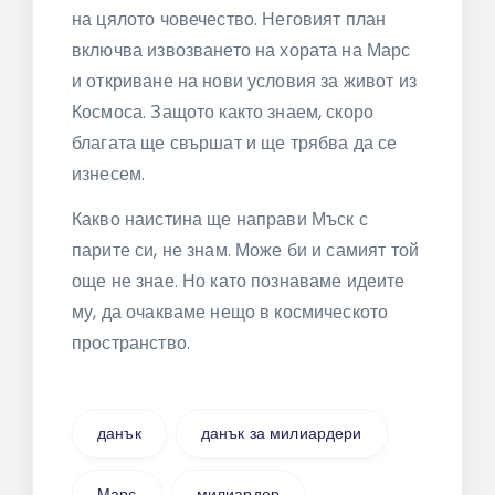
на цялото човечество. Неговият план
включва извозването на хората на Марс
и откриване на нови условия за живот из
Космоса. Защото както знаем, скоро
благата ще свършат и ще трябва да се
изнесем.
Какво наистина ще направи Мъск с
парите си, не знам. Може би и самият той
още не знае. Но като познаваме идеите
му, да очакваме нещо в космическото
пространство.
данък
данък за милиардери
Марс
милиардер