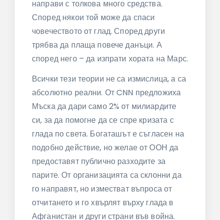
направи с толкова много средства.
Според някои той може да спаси
човечеството от глад. Според други
трябва да плаща повече данъци. А
според него – да изпрати хората на Марс.
Всички тези теории не са измислица, а са
абсолютно реални. От CNN предложиха
Мъска да дари само 2% от милиардите
си, за да помогне да се спре кризата с
глада по света. Богаташът е съгласен на
подобно действие, но желае от ООН да
предоставят публично разходите за
парите. От организацията са склонни да
го направят, но изместват въпроса от
отчитането и го хвърлят върху глада в
Афганистан и други страни във война.