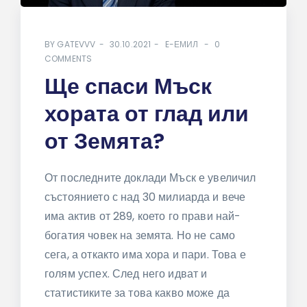
BY
GATEVVV
30.10.2021
E-ЕМИЛ
0
COMMENTS
Ще спаси Мъск
хората от глад или
от Земята?
От последните доклади Мъск е увеличил
състоянието с над 30 милиарда и вече
има актив от 289, което го прави най-
богатия човек на земята. Но не само
сега, а откакто има хора и пари. Това е
голям успех. След него идват и
статистиките за това какво може да