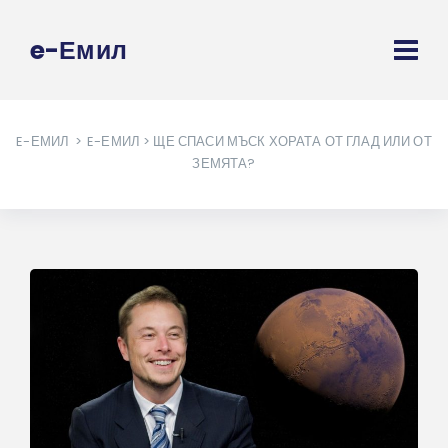
e-Емил
E-ЕМИЛ
>
E-ЕМИЛ
> ЩЕ СПАСИ МЪСК ХОРАТА ОТ ГЛАД ИЛИ ОТ
ЗЕМЯТА?