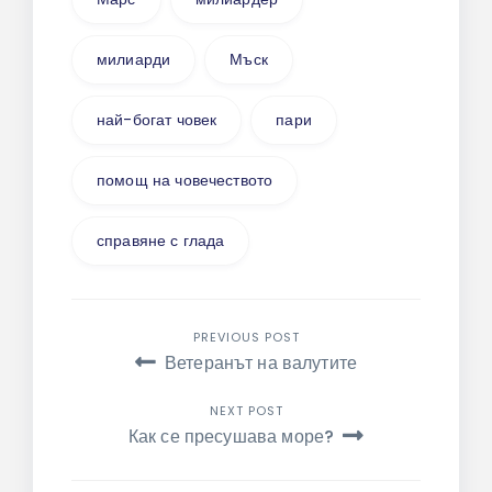
милиарди
Мъск
най-богат човек
пари
помощ на човечеството
справяне с глада
Навигация
PREVIOUS POST
Ветеранът на валутите
NEXT POST
Как се пресушава море?