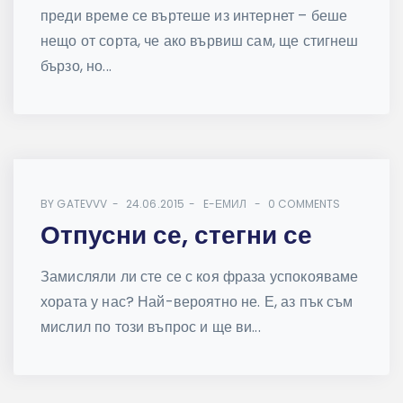
преди време се въртеше из интернет – беше
нещо от сорта, че ако вървиш сам, ще стигнеш
бързо, но...
BY
GATEVVV
24.06.2015
E-ЕМИЛ
0 COMMENTS
Отпусни се, стегни се
Замисляли ли сте се с коя фраза успокояваме
хората у нас? Най-вероятно не. Е, аз пък съм
мислил по този въпрос и ще ви...