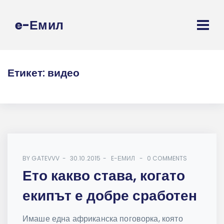
e-Емил
Етикет:
видео
BY
GATEVVV
30.10.2015
E-ЕМИЛ
0 COMMENTS
Ето какво става, когато
екипът е добре сработен
Имаше една африканска поговорка, която