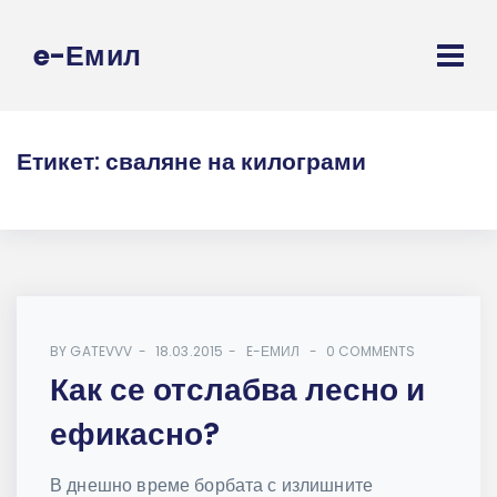
e-Емил
Етикет:
сваляне на килограми
BY
GATEVVV
18.03.2015
E-ЕМИЛ
0 COMMENTS
Как се отслабва лесно и
ефикасно?
В днешно време борбата с излишните