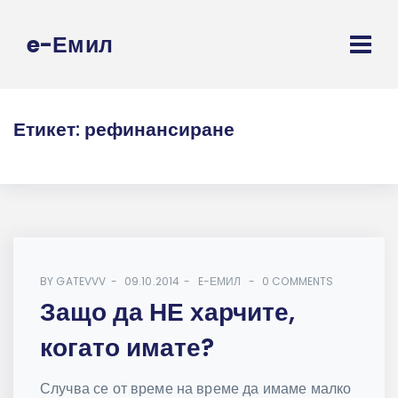
e-Емил
Етикет:
рефинансиране
BY
GATEVVV
09.10.2014
E-ЕМИЛ
0 COMMENTS
Защо да НЕ харчите,
когато имате?
Случва се от време на време да имаме малко