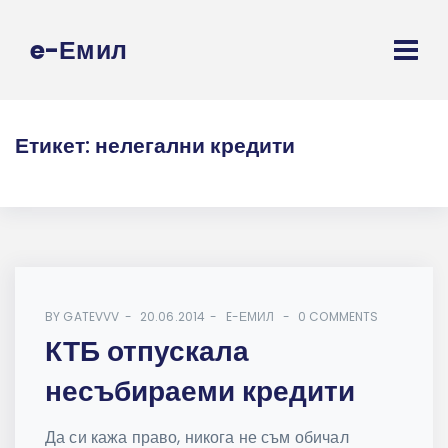
e-Емил
Етикет:
нелегални кредити
BY
GATEVVV
20.06.2014
E-ЕМИЛ
0 COMMENTS
КТБ отпускала
несъбираеми кредити
Да си кажа право, никога не съм обичал