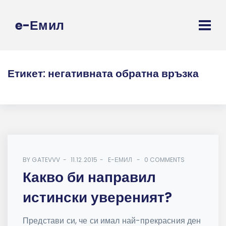
e-Емил
Етикет:
негативната обратна връзка
BY
GATEVVV
11.12.2015
E-ЕМИЛ
0 COMMENTS
Какво би направил
истински увереният?
Представи си, че си имал най-прекрасния ден