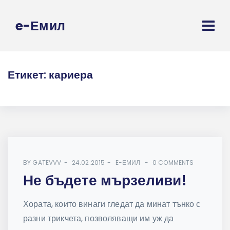
e-Емил
Етикет:
кариера
BY
GATEVVV
24.02.2015
E-ЕМИЛ
0 COMMENTS
Не бъдете мързеливи!
Хората, които винаги гледат да минат тънко с
разни трикчета, позволяващи им уж да