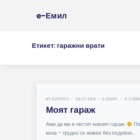
e-Емил
Етикет:
гаражни врати
BY
GATEVVV
08.07.2013
E-ЕМИЛ
0 COMM
Моят гараж
Ами да ми е честит новият гараж.
По
кола – трудно се живее без подобно...