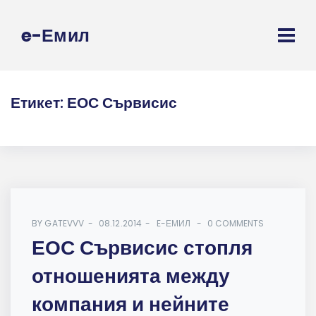
e-Емил
Етикет:
ЕОС Сървисис
BY
GATEVVV
08.12.2014
E-ЕМИЛ
0 COMMENTS
ЕОС Сървисис стопля
отношенията между
компания и нейните