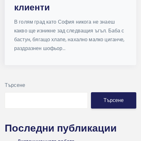
клиенти
В голям град като София никога не знаеш
какво ще изникне зад следващия ъгъл. Баба с
бастун, бягащо хлапе, нахално малко циганче,
раздразнен шофьор...
Търсене
Търсене
Последни публикации