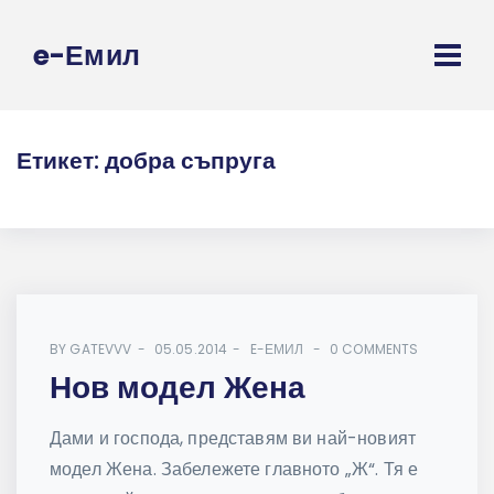
e-Емил
Етикет:
добра съпруга
BY
GATEVVV
05.05.2014
E-ЕМИЛ
0 COMMENTS
Нов модел Жена
Дами и господа, представям ви най-новият
модел Жена. Забележете главното „Ж“. Тя е