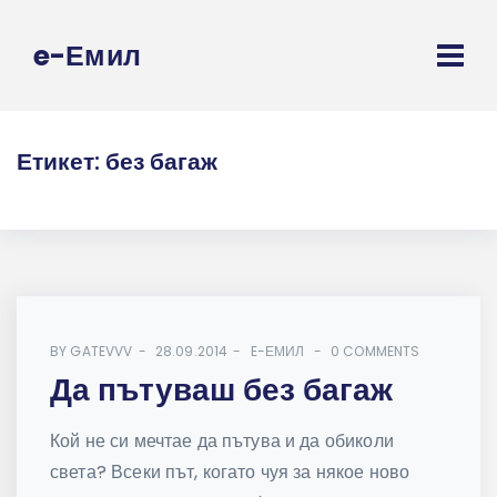
e-Емил
Етикет:
без багаж
BY
GATEVVV
28.09.2014
E-ЕМИЛ
0 COMMENTS
Да пътуваш без багаж
Кой не си мечтае да пътува и да обиколи
света? Всеки път, когато чуя за някое ново