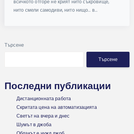
всичкото отгоре не крият нито съкровище,
нито смели самодиви, нито нищо… в...
Търсене
Търсене
Последни публикации
Дистанционната работа
Скритата цена на автоматизацията
Светът на вчера и днес
Шумът в джоба
Облакът е чужд джоб