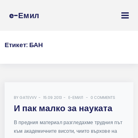
e-Емил
Етикет:
БАН
BY
GATEVVV
15.09.2013
E-ЕМИЛ
0 COMMENTS
И пак малко за науката
В предния материал разгледахме трудния път
към академичните висоти, чиито върхове на