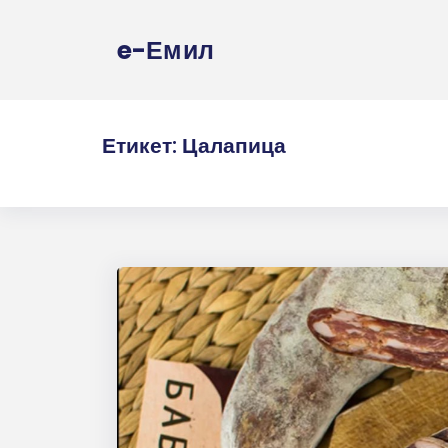
e-Емил
Етикет:
Цалапица