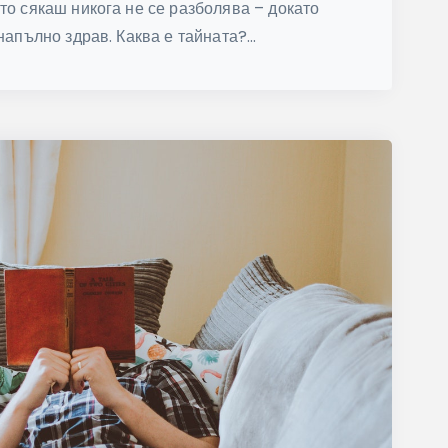
то сякаш никога не се разболява – докато
напълно здрав. Каква е тайната?...