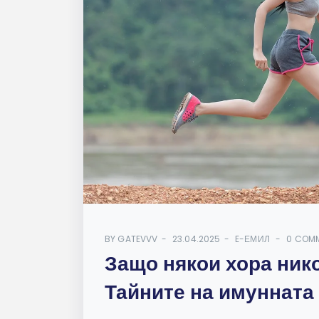
BY
GATEVVV
23.04.2025
E-ЕМИЛ
0 COM
Защо някои хора ник
Тайните на имунната