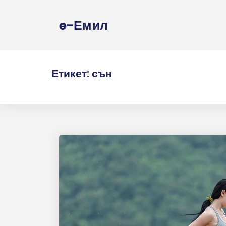
e-Емил
Етикет:
сън