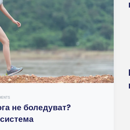
MENTS
ога не боледуват?
 система