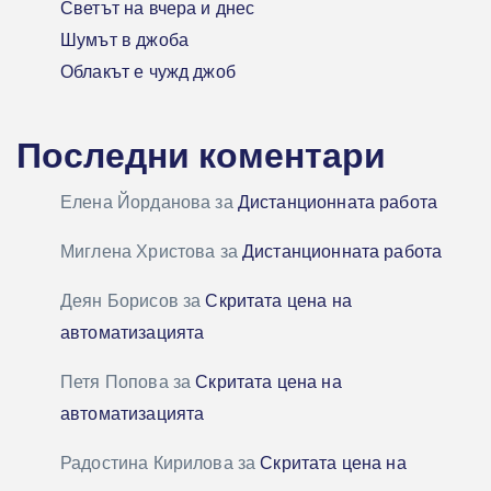
Светът на вчера и днес
Шумът в джоба
Облакът е чужд джоб
Последни коментари
Елена Йорданова
за
Дистанционната работа
Миглена Христова
за
Дистанционната работа
Деян Борисов
за
Скритата цена на
автоматизацията
Петя Попова
за
Скритата цена на
автоматизацията
Радостина Кирилова
за
Скритата цена на