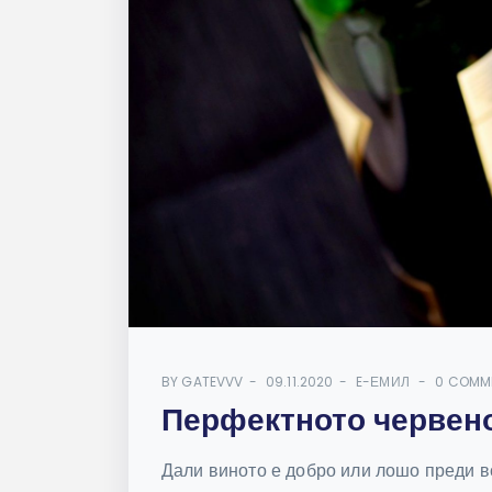
BY
GATEVVV
09.11.2020
E-ЕМИЛ
0 COMM
Перфектното червен
Дали виното е добро или лошо преди вс