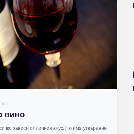
ENTS
о вино
ичко зависи от личния вкус. Но има утвърдени