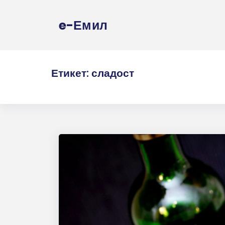
e-Емил
Етикет:
сладост