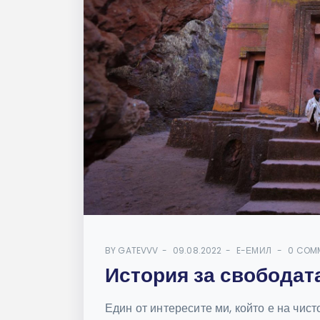
BY
GATEVVV
09.08.2022
E-ЕМИЛ
0 COM
История за свободат
Един от интересите ми, който е на чист