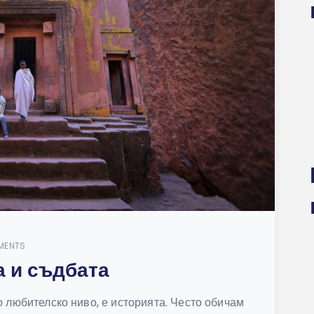
MENTS
а и съдбата
о любителско ниво, е историята. Често обичам