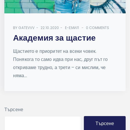
BY
GATEVVV
22.10.2020
E-ЕМИЛ
0 COMMENTS
Академия за щастие
Щастието е приоритет на всеки човек.
Понякога то само идва при нас, друг път го
откриваме трудно, а трети – си мислим, че
няма...
Търсене
Търсене