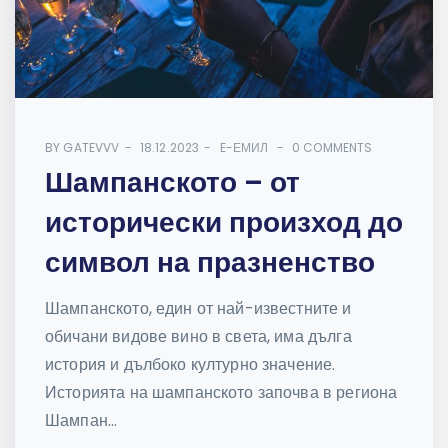
BY
GATEVVV
18.12.2023
E-ЕМИЛ
0 COMMENTS
Шампанското – от
исторически произход до
символ на празненство
Шампанското, един от най-известните и
обичани видове вино в света, има дълга
история и дълбоко културно значение.
Историята на шампанското започва в региона
Шампан...