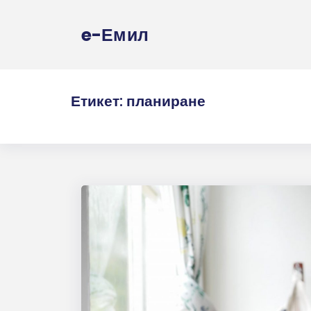
e-Емил
Етикет:
планиране