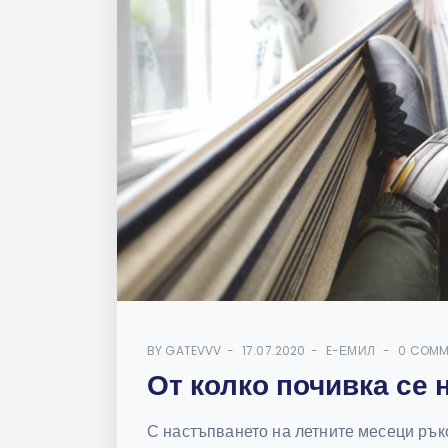
BY
GATEVVV
17.07.2020
E-ЕМИЛ
0 COMM
От колко почивка се
С настъпването на летните месеци рък