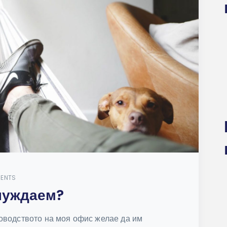
ENTS
 нуждаем?
оводството на моя офис желае да им