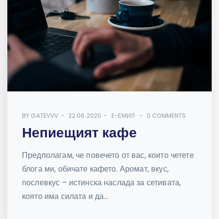
BY
GATEVVV
22.06.2020
E-ЕМИЛ
0 COMMENTS
Непиещият кафе
Предполагам, че повечето от вас, които четете
блога ми, обичате кафето. Аромат, вкус,
послевкус – истинска наслада за сетивата,
която има силата и да...