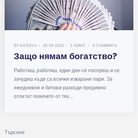
BY
GATEVVV
30.06.2022
E-ЕМИЛ
0 COMMENTS
Защо нямам богатство?
Работиш, работиш, един ден се поспреш и се
зачудиш къде са всички изкарани пари. За
ежедневни и битови разходи предимно
отлитат повечето от тях....
Търсене