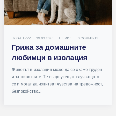
BY
GATEVVV
29.03.2020
E-ЕМИЛ
0 COMMENTS
Грижа за домашните
любимци в изолация
Животът в изолация може да се окаже труден
и за животните. Те също усещат случващото
се и могат да изпитват чувства на тревожност,
безпокойство...