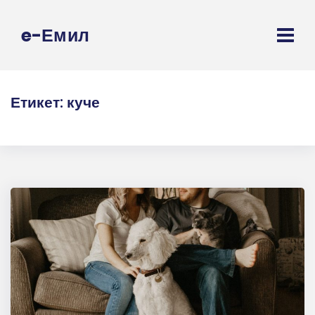
e-Емил
Етикет:
куче