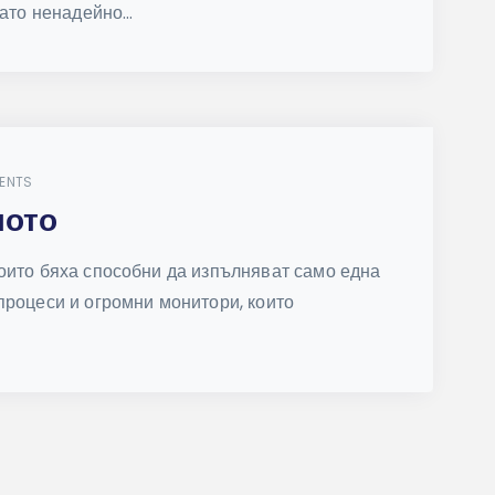
ато ненадейно...
ENTS
лото
оито бяха способни да изпълняват само една
процеси и огромни монитори, които