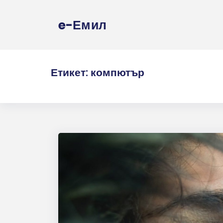
e-Емил
Етикет:
компютър