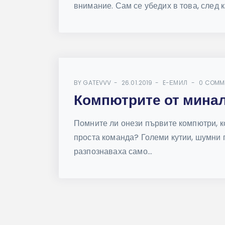
внимание. Сам се убедих в това, след к
BY
GATEVVV
26.01.2019
E-ЕМИЛ
0 COMM
Компютрите от мина
Помните ли онези първите компютри, к
проста команда? Големи кутии, шумни 
разпознаваха само...