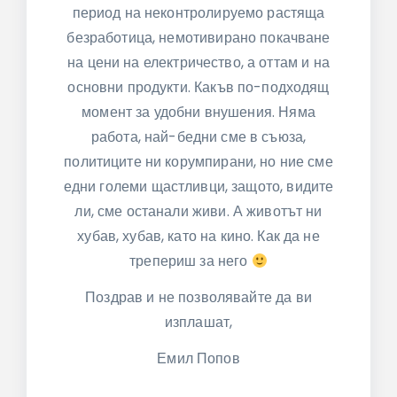
период на неконтролируемо растяща
безработица, немотивирано покачване
на цени на електричество, а оттам и на
основни продукти. Какъв по-подходящ
момент за удобни внушения. Няма
работа, най-бедни сме в съюза,
политиците ни корумпирани, но ние сме
едни големи щастливци, защото, видите
ли, сме останали живи. А животът ни
хубав, хубав, като на кино. Как да не
трепериш за него
Поздрав и не позволявайте да ви
изплашат,
Емил Попов