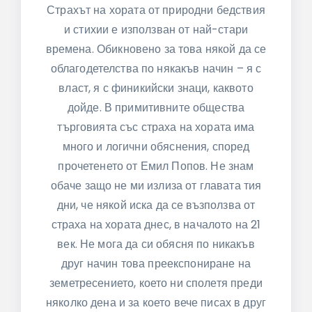
Страхът на хората от природни бедствия
и стихии е използван от най-стари
времена. Обикновено за това някой да се
облагодетелства по някакъв начин – я с
власт, я с финикийски знаци, каквото
дойде. В примитивните общества
търговията със страха на хората има
много и логични обяснения, според
прочетенето от Емил Попов. Не знам
обаче защо не ми излиза от главата тия
дни, че някой иска да се възползва от
страха на хората днес, в началото на 21
век. Не мога да си обясня по никакъв
друг начин това преекспониране на
земетресението, което ни сполетя преди
няколко дена и за което вече писах в друг