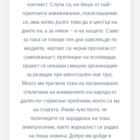
контекст. Случи се, не беше от най-
приятните изживявания, поизплашихме
се, ама колко дълго това да е център на
дните ни, а за някои – и на нощите. Само
за това се говори тия дни навсякъде по
медиите, чертаят се черни прогнози от
самозванци с претенции на ясновидци,
правят се някакви смешни организации
за реакции при евентуален нов трус.
Много ми прилича това на организирано
отвличане на вниманието на народа от
далеч по-сериозни проблеми, които са му
на главата. Имам чувството, че
политиците се зарадваха на това
земетресение, както журналист се радва
на лоша новина. Добре им дойде в