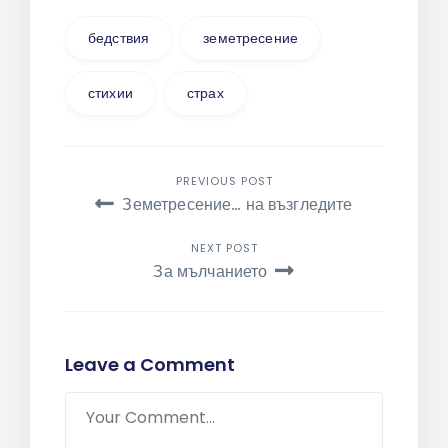
бедствия
земетресение
стихии
страх
Навигация
PREVIOUS POST
Земетресение… на възгледите
NEXT POST
За мълчанието
Leave a Comment