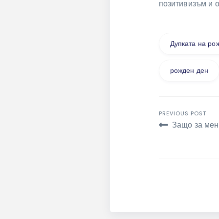
позитивизъм и о
Дупката на ро
рожден ден
Навига
PREVIOUS POST
Защо за мен