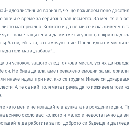
най-идеалистичния вариант, че ще поживеем поне десети
о значи е време за сериозна равносметка. За мен тя е в о
 чисто материално. Колкото и да не ми се иска, живеем в т
е чувстваме защитени и да имаме сигурност, покрив над гл
гърба ни, ей така, за самочувствие. После идват и мислите
 пада голямата „забава“…
да ви успокоя, защото след толкова мисъл, успях да извед
бе си. Не бива да влагаме прекалено емоции за материалн
или иначе идват при нас, ако се трудим. Иначе си докарва
лести. А те са най-голямата пречка да го изживеем този ж
.
те като мен и не изпадайте в дупката на рождените дни. П
а всичко около вас, колкото и малко и недостатъчно да ви
ставайте да работите за по-доброто си бъдеще и да гледа