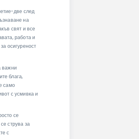
летие-две след
съзнаване на
акъв свят и все
авата, работа и
 за осигуреност
а важни
ите блага,
ме само
ивот с усмивка и
росто се
 се струва за
те с