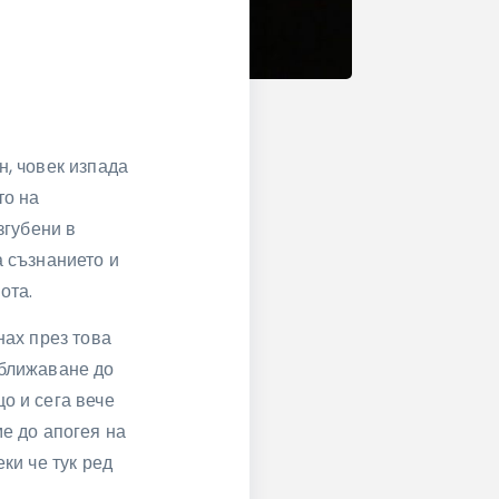
н, човек изпада
то на
згубени в
а съзнанието и
ота.
нах през това
аближаване до
о и сега вече
ме до апогея на
ки че тук ред