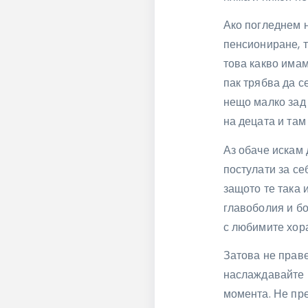
Ако погледнем 
пенсиониране, т
това какво имам
пак трябва да с
нещо малко зад 
на децата и там
Аз обаче искам 
постулати за се
защото те така 
главоболия и бо
с любимите хора
Затова не праве
наслаждавайте н
момента. Не пре