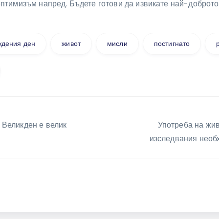
птимизъм напред. Бъдете готови да извикате най-доброто 
ждения ден
живот
мисли
постигнато
ция
 Великден е велик
Употреба на жив
изследвания необ