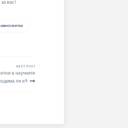
за вас!
равносметка
NEXT POST
отни в научните
ходима ли е?