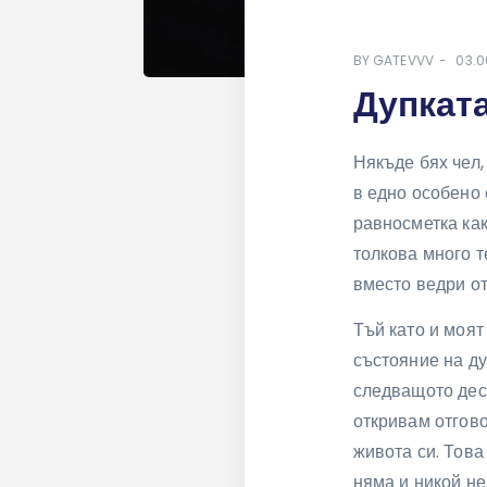
BY
GATEVVV
03.0
Дупката
Някъде бях чел,
в едно особено 
равносметка как
толкова много т
вместо ведри от
Тъй като и моят
състояние на ду
следващото десе
откривам отгово
живота си. Това
няма и никой не