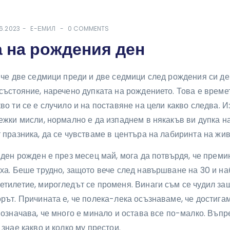
6.2023
E-ЕМИЛ
0 COMMENTS
 на рождения ден
 че две седмици преди и две седмици след рождения си де
състояние, наречено дупката на рождението. Това е време
во ти се е случило и на поставяне на цели какво следва. И
ежки мисли, нормално е да изпаднем в някакъв ви дупка н
 празника, да се чувстваме в центъра на лабиринта на жив
 ден рожден е през месец май, мога да потвърдя, че преми
ха. Беше трудно, защото вече след навършване на 30 и н
тилетие, мирогледът се променя. Винаги съм се чудил защ
рът. Причината е, че полека-лека осъзнаваме, че достига
 означава, че много е минало и остава все по-малко. Въпре
 знае какво и колко му престои.