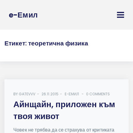
e-Емил
Етикет:
теоретична физика
BY
GATEVVV
26.11.2015
E-ЕМИЛ
0 COMMENTS
Айнщайн, приложен към
твоя живот
Човек не трябва да се страхува от критиката