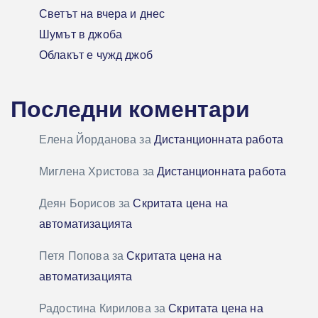
Светът на вчера и днес
Шумът в джоба
Облакът е чужд джоб
Последни коментари
Елена Йорданова
за
Дистанционната работа
Миглена Христова
за
Дистанционната работа
Деян Борисов
за
Скритата цена на
автоматизацията
Петя Попова
за
Скритата цена на
автоматизацията
Радостина Кирилова
за
Скритата цена на