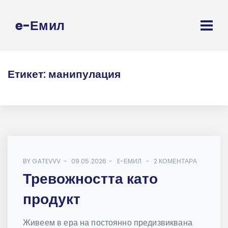
e-Емил
Етикет:
манипулация
BY
GATEVVV
09.05.2026
E-ЕМИЛ
2 КОМЕНТАРА
Тревожността като
продукт
Живеем в ера на постоянно предизвиквана