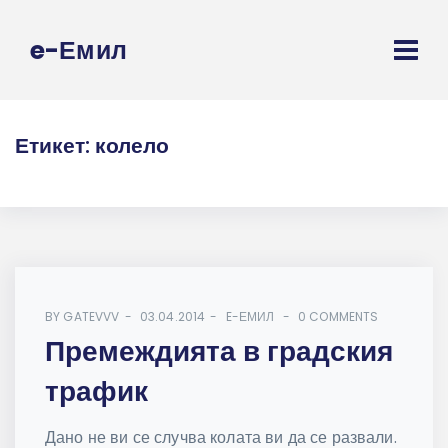
e-Емил
Етикет:
колело
BY
GATEVVV
03.04.2014
E-ЕМИЛ
0 COMMENTS
Премеждията в градския
трафик
Дано не ви се случва колата ви да се развали.