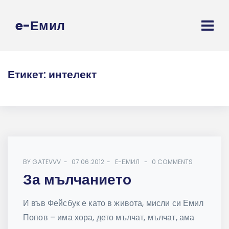
e-Емил
Етикет:
интелект
BY
GATEVVV
07.06.2012
E-ЕМИЛ
0 COMMENTS
За мълчанието
И във Фейсбук е като в живота, мисли си Емил
Попов – има хора, дето мълчат, мълчат, ама