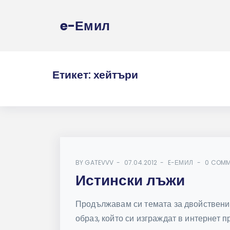
e-Емил
Етикет:
хейтъри
BY
GATEVVV
07.04.2012
E-ЕМИЛ
0 COMM
Истински лъжи
Продължавам си темата за двойствения
образ, който си изграждат в интернет 