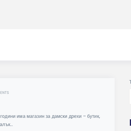
ENTS
 години има магазин за дамски дрехи – бутик,
лък...