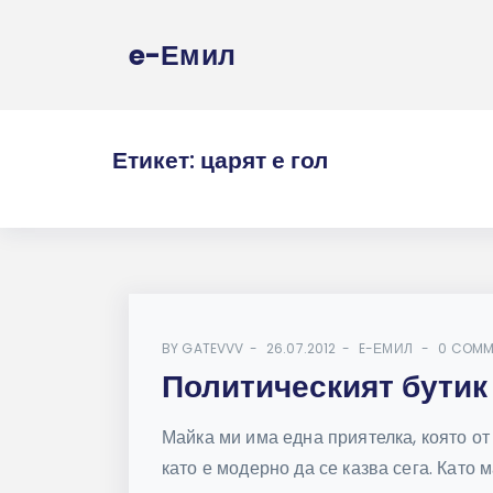
e-Емил
Етикет:
царят е гол
BY
GATEVVV
26.07.2012
E-ЕМИЛ
0 COMM
Политическият бутик
Майка ми има една приятелка, която от
като е модерно да се казва сега. Като ма