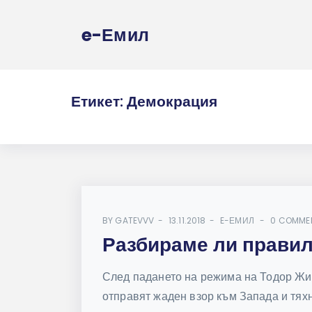
e-Емил
Етикет:
Демокрация
BY
GATEVVV
13.11.2018
E-ЕМИЛ
0 COMME
Разбираме ли прави
След падането на режима на Тодор Жив
отправят жаден взор към Запада и тяхн