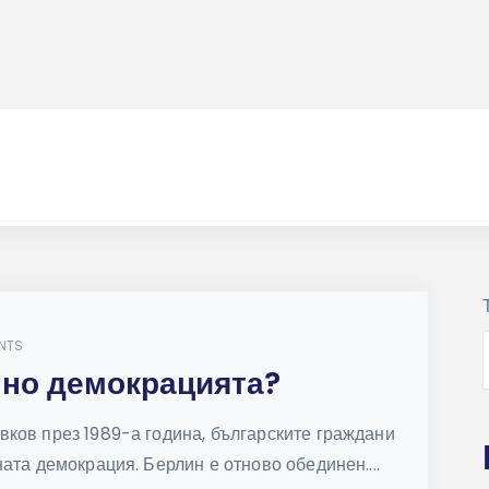
NTS
лно демокрацията?
ков през 1989-а година, българските граждани
ата демокрация. Берлин е отново обединен....