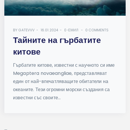
BY
GATEVVV
16.01.2024
E-ЕМИЛ
0 COMMENTS
Тайните на гърбатите
китове
Гърбатите китове, известни с научното си име
Megaptera novaeangliae, представляват
един от най-впечатляващите обитатели на
океаните. Тези огромни морски създания са
известни със своите...