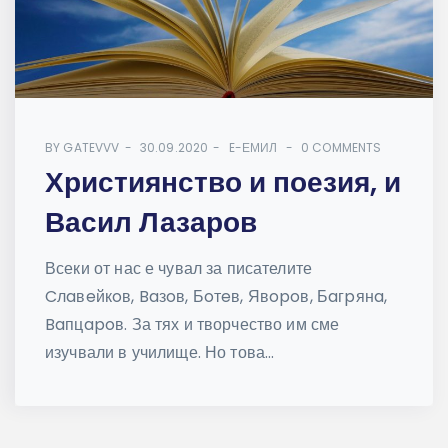
BY
GATEVVV
30.09.2020
E-ЕМИЛ
0 COMMENTS
Християнство и поезия, и
Васил Лазаров
Всеки от нас е чувал за писателите
Cлaвeйкoв, Baзoв, Бoтeв, Явopoв, Бaгpянa,
Baпцapoв. За тях и творчество им сме
изучвали в училище. Но това...